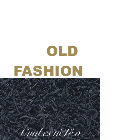
OLD
FASHION
TEA
Cual es tú Té o