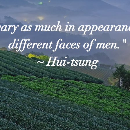
vary as much in appearanc
different faces of men."
~ Hui-tsung