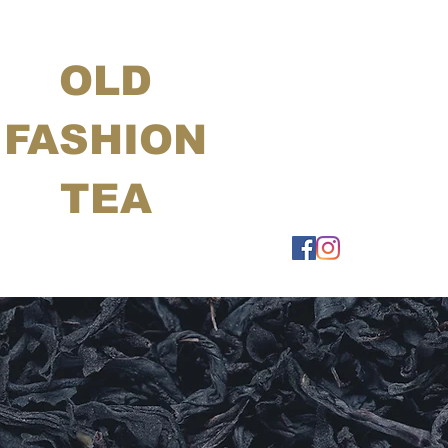
OLD
FASHION
TEA