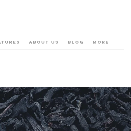
atures
About us
Blog
More