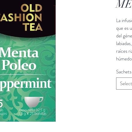
ME
La infus
que es u
del géne
labiadas
raíces r
húmedo
Sachets
Selec