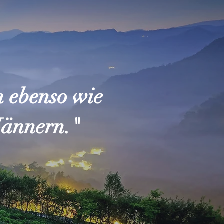
n ebenso wie
Männern."