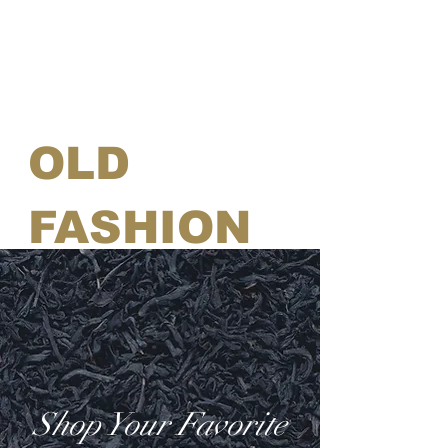
OLD
FASHION
TEA
Shop Your Favorite