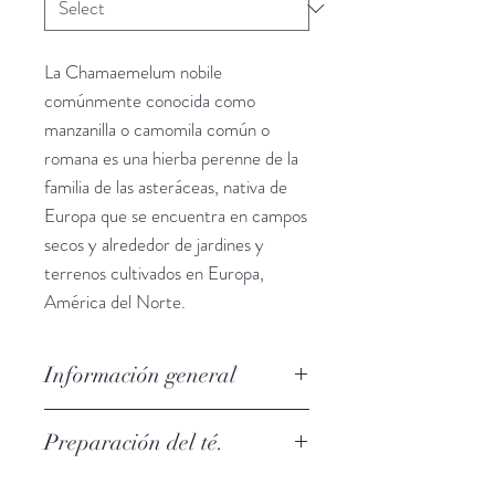
La Chamaemelum nobile
comúnmente conocida como
manzanilla o camomila común o
romana es una hierba perenne de la
familia de las asteráceas, nativa de
Europa que se encuentra en campos
secos y alrededor de jardines y
terrenos cultivados en Europa,
América del Norte.
Información general
Hay estudios que han concluido que
Preparación del té.
la manzanilla es eficaz en:
Ayuda a reducir el estrés y la
Generalmente, una bolsita